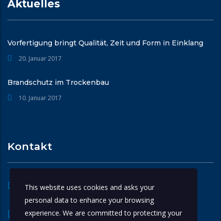
Aktuelles
Vorfertigung bringt Qualität, Zeit und Form in Einklang
20. Januar 2017
Brandschutz im Trockenbau
10. Januar 2017
Kontakt
Robert-Bosch-Str.34
This website uses cookies and asks your
63225 Langen
personal data to enhance your browsing
experience. We are committed to protecting your
+49 6103 730-41