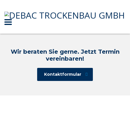
Wir beraten Sie gerne. Jetzt Termin
vereinbaren!
Kontaktformular
Den Begriff sowie das
es nun s
Was ist eigentlich Trockenbau?
Der Trockenbau bietet im Vergl