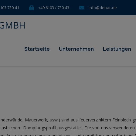
6103 730-41
+49 6103 / 730-43
info@debac.de
Startseite
Unternehmen
Leistungen
nderwände, Mauerwerk, usw.) sind aus feuerverzinktem Feinblech gef
elastischem Dämpfungsprofil ausgestattet. Die von uns verwendeten
en Anstrich bereits vorgrundiert und sind somit für den sofortigen A