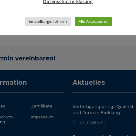
Datenschutzerklärung
Einstellungen öffnen
Alle Akzeptieren
ermin vereinbaren!
ormation
Aktuelles
les
Zertifikate
Vorfertigung bringt Qualität,
und Form in Einklang
schutz­
Impressum
ung
20. Januar 2017