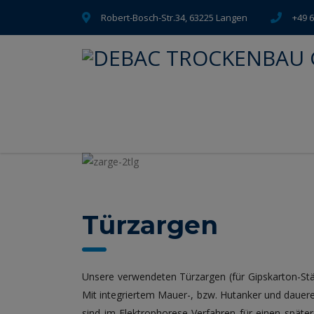
Robert-Bosch-Str.34, 63225 Langen
+49 
Türzargen
Unsere verwendeten Türzargen (für Gipskarton-Stä
Mit integriertem Mauer-, bzw. Hutanker und dauer
sind im Elektrophorese-Verfahren für einen später