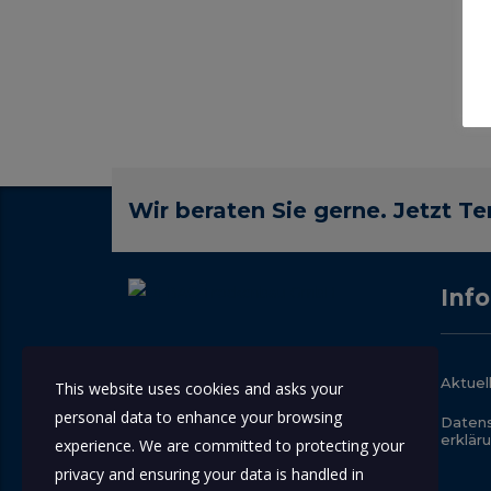
Wir beraten Sie gerne. Jetzt T
Inf
Nehmen Sie sich die Zeit und
Aktuel
This website uses cookies and asks your
überzeugen sich von unserer
personal data to enhance your browsing
Daten
Leistungsfähigkeit, denn nur wenn Sie
erklär
experience. We are committed to protecting your
uns kennen - werden Sie uns und
privacy and ensuring your data is handled in
unsere Arbeit verstehen.