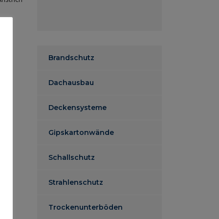
Brandschutz
Dachausbau
Deckensysteme
Gipskartonwände
Schallschutz
Strahlenschutz
Trockenunterböden