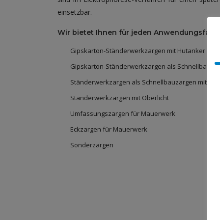
einsetzbar.
Wir bietet Ihnen für jeden Anwendungsfall d
Gipskarton-Ständerwerkzargen mit Hutanker
Gipskarton-Ständerwerkzargen als Schnellbauzar
Ständerwerkzargen als Schnellbauzargen mit eine
Ständerwerkzargen mit Oberlicht
Umfassungszargen für Mauerwerk
Eckzargen für Mauerwerk
Sonderzargen