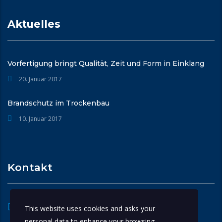
Aktuelles
Vorfertigung bringt Qualität, Zeit und Form in Einklang
20. Januar 2017
Brandschutz im Trockenbau
10. Januar 2017
Kontakt
Robert-Bosch-Str.34
This website uses cookies and asks your
63225 Langen
personal data to enhance your browsing