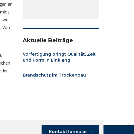
ngen an
emlos
au wo
e. Von
Aktuelle Beiträge
n
Vorfertigung bringt Qualität, Zeit
au
und Form in Einklang
schen
oder
Brandschutz im Trockenbau
Kontaktformular