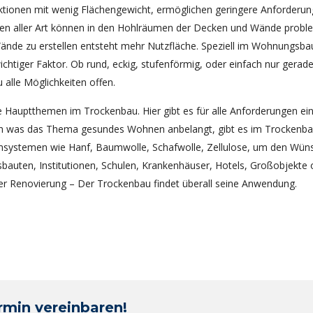
uktionen mit wenig Flächengewicht, ermöglichen geringere Anforderu
ionen aller Art können in den Hohlräumen der Decken und Wände probl
Wände zu erstellen entsteht mehr Nutzfläche. Speziell im Wohnungsb
ichtiger Faktor. Ob rund, eckig, stufenförmig, oder einfach nur gerad
 alle Möglichkeiten offen.
 Hauptthemen im Trockenbau. Hier gibt es für alle Anforderungen ei
ch was das Thema gesundes Wohnen anbelangt, gibt es im Trockenb
msystemen wie Hanf, Baumwolle, Schafwolle, Zellulose, um den Wün
uten, Institutionen, Schulen, Krankenhäuser, Hotels, Großobjekte 
r Renovierung – Der Trockenbau findet überall seine Anwendung.
ermin vereinbaren!